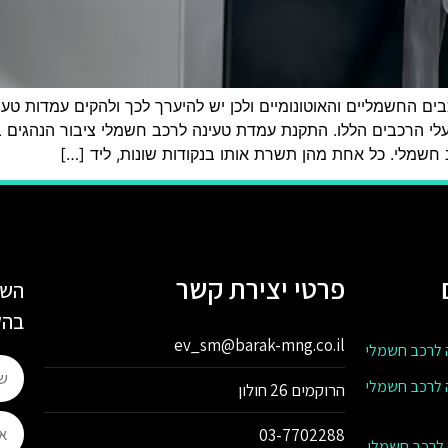
בים החשמליים והאוטונומיים ולכן יש להיערך לכך ולהקים עמדות טע
בעלי הרכבים הללו. התקנת עמדת טעינה לרכב חשמלי ציבור הנהגים
שמלי. כל אחת מהן תשרת אותו בנקודות שונות, ליד […]
פרטי יצירת קשר
השא
בהק
ev_sm@barak-mng.co.il
 לרכב חשמלי
 לרכב חשמלי
הרוקמים 26 חולון
03-7702288
 לרכב חשמלי